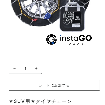
モーダルでメディア (1) を開く
instaGO クロスS（SUV車用）S75の
instaGO クロスS（SUV車用
カートに追加する
☆
SUV用
★
タイヤチェーン