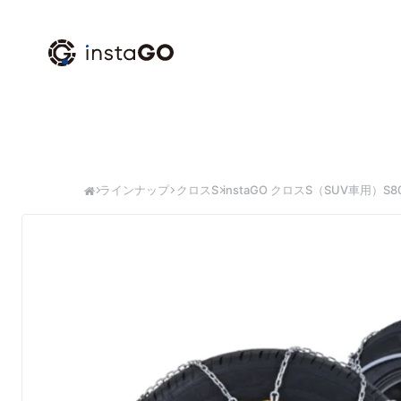
コンテンツに進む
ラインナップ
クロスS
instaGO クロスS（SUV車用）S8
商品情報にスキップ