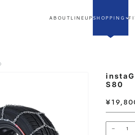
ABOUT
LINEUP
SHOPPING
F
0
inst
S80
¥19,80
通常価格
inst