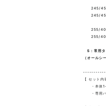
245/45R
245/45
255/40R
255/40
S：常用タ
（オールシ
-----------
【 セット内
・本体1ペ
・専用バ