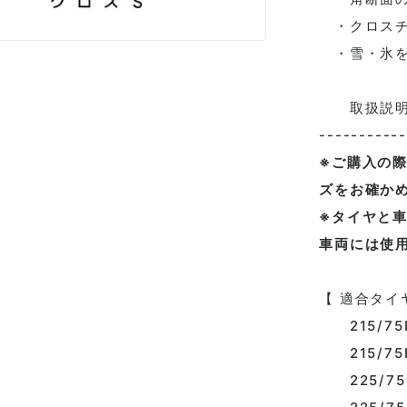
・クロスチェ
・雪・氷を
取扱説明書
-----------
※ご購入の
ズをお確か
※タイヤと
車両には使
【 適合タイ
215/75R
215/75R
225/75R