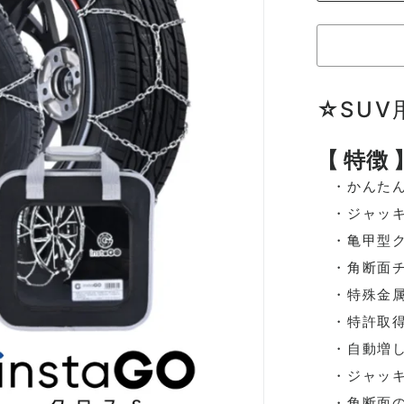
☆
SUV
【 特徴 
・かんたん
・ジャッキ
・亀甲型ク
・角断面チ
・特殊金属
・特許取得
・自動増し
・ジャッキ
・角断面の